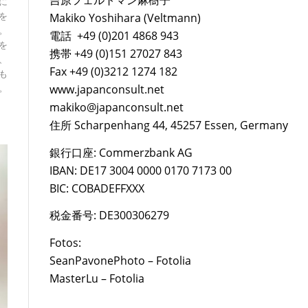
吉原フェルトマン麻樹子
に
を
Makiko Yoshihara (Veltmann)
。
電話 +49 (0)201 4868 943
を
携帯 +49 (0)151 27027 843
、
Fax +49 (0)3212 1274 182
も
。
www.japanconsult.net
makiko@japanconsult.net
住所 Scharpenhang 44, 45257 Essen, Germany
銀行口座: Commerzbank AG
IBAN: DE17 3004 0000 0170 7173 00
BIC: COBADEFFXXX
税金番号: DE300306279
Fotos:
SeanPavonePhoto – Fotolia
MasterLu – Fotolia