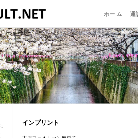
ホー ム
通
インプリント
に
、