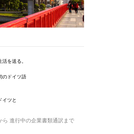
生活を送る。
。
初のドイツ語
ドイツと
から 進行中の企業書類通訳まで