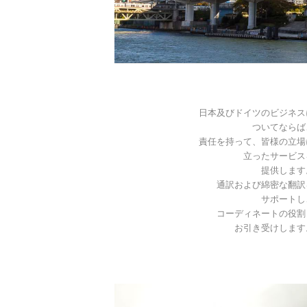
日本及びドイツのビジネス
ついてならば
責任を持って、皆様の立場
立ったサービス
提供します
通訳および綿密な翻訳
サポートし
コーディネートの役割
お引き受けします