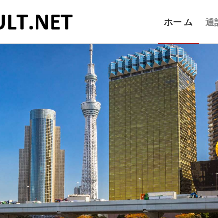
ホー ム
通